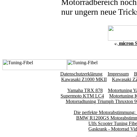
Motorradbereich noch 
nur ungern neue Tricks
micron 
Datenschutzerklärung
Impressum
B
Kawasaki Z1000 MKII
Kawasaki Z
Yamaha TRX 878
Motortuning 
Supermoto KTM LC4
Motortuning 
Motorradtuning Triumph Thruxton 
Die perfekte Motorabstimmung
BMW R1200GS Motorabstim
Ulfs Scooter Tuning Fibe
Gaskrank - Motorrad Vid